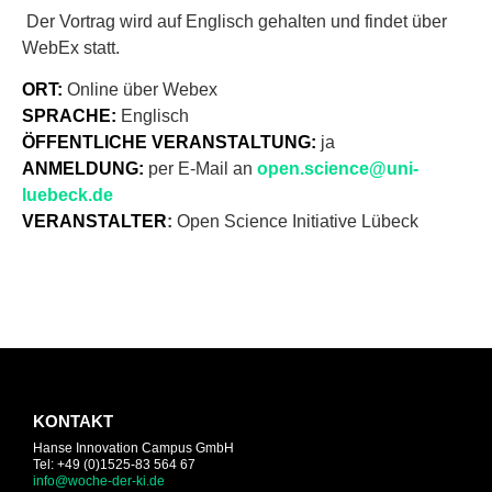
Der Vortrag wird auf Englisch gehalten und findet über
WebEx statt.
ORT:
Online über Webex
SPRACHE:
Englisch
ÖFFENTLICHE VERANSTALTUNG:
ja
ANMELDUNG:
per E-Mail an
open.science@uni-
luebeck.de
VERANSTALTER
:
Open Science Initiative Lübeck
KONTAKT
Hanse Innovation Campus GmbH
Tel: +49 (0)1525-83 564 67
info@woche-der-ki.de