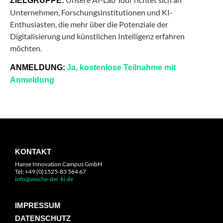
ZIELGRUPPE:
Unternehmen, Forschungsinstitutionen und KI-
Enthusiasten, die mehr über die Potenziale der
Digitalisierung und künstlichen Intelligenz erfahren
möchten.
ANMELDUNG:
Ja, kostenlose Teilnahme mit
Anmeldung
KONTAKT
Hanse Innovation Campus GmbH
Tel: +49 (0)1525-83 564 67
info@woche-der-ki.de
IMPRESSUM
DATENSCHUTZ