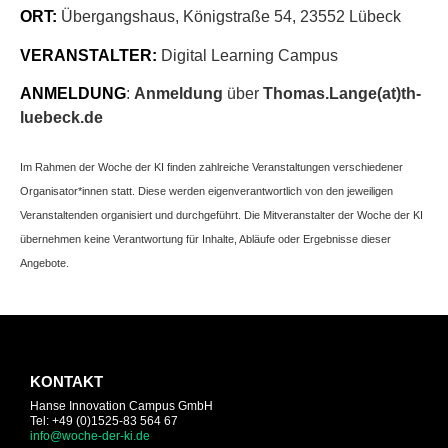
ORT:
Übergangshaus, Königstraße 54, 23552 Lübeck
VERANSTALTER:
Digital Learning Campus
ANMELDUNG
:
Anmeldung
über
Thomas.Lange(at)th-
luebeck.de
Im Rahmen der Woche der KI finden zahlreiche Veranstaltungen verschiedener
Organisator*innen statt. Diese werden eigenverantwortlich von den jeweiligen
Veranstaltenden organisiert und durchgeführt. Die Mitveranstalter der Woche der KI
übernehmen keine Verantwortung für Inhalte, Abläufe oder Ergebnisse dieser
Angebote.
KONTAKT
Hanse Innovation Campus GmbH
Tel: +49 (0)1525-83 564 67
info@woche-der-ki.de