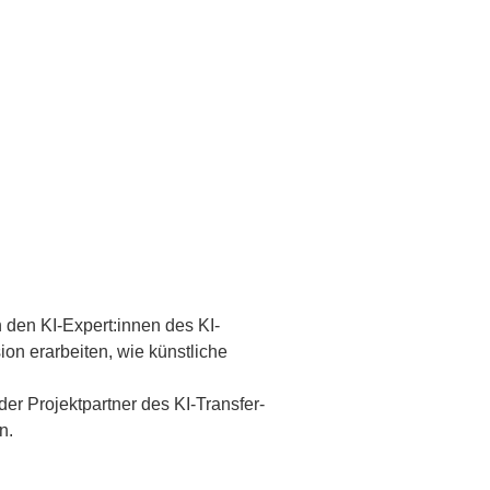
 den KI-Expert:innen des KI-
on erarbeiten, wie künstliche
er Projektpartner des KI-Transfer-
n.